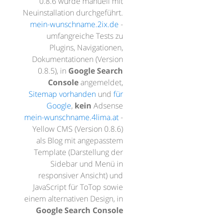
0.8.6 wurde manuell mit
Neuinstallation durchgeführt.
mein-wunschname.2ix.de
-
umfangreiche Tests zu
Plugins, Navigationen,
Dokumentationen (Version
0.8.5), in
Google Search
Console
angemeldet,
Sitemap vorhanden
und
für
Google
,
kein
Adsense
mein-wunschname.4lima.at
-
Yellow CMS (Version 0.8.6)
als Blog mit angepasstem
Template (Darstellung der
Sidebar und Menü in
responsiver Ansicht) und
JavaScript für ToTop sowie
einem alternativen Design, in
Google Search Console