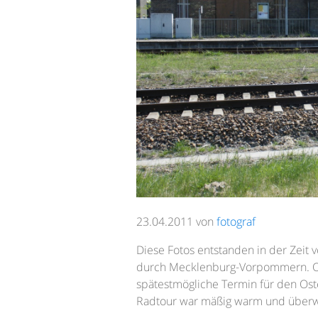
23.04.2011 von
fotograf
Diese Fotos entstanden in der Zeit
durch Mecklenburg-Vorpommern. Oste
spätestmögliche Termin für den Oste
Radtour war mäßig warm und überw