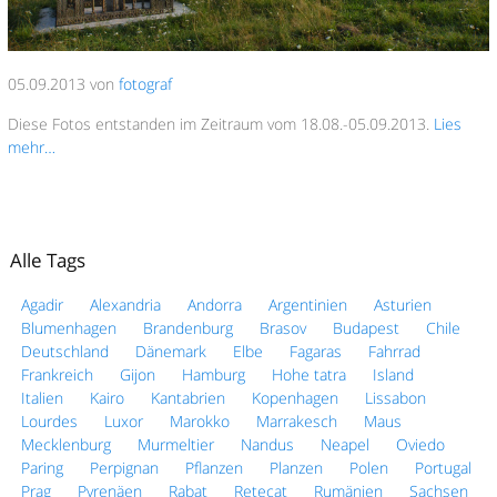
05.09.2013 von
fotograf
Diese Fotos entstanden im Zeitraum vom 18.08.-05.09.2013.
Lies
mehr…
Alle Tags
Agadir
Alexandria
Andorra
Argentinien
Asturien
Blumenhagen
Brandenburg
Brasov
Budapest
Chile
Deutschland
Dänemark
Elbe
Fagaras
Fahrrad
Frankreich
Gijon
Hamburg
Hohe tatra
Island
Italien
Kairo
Kantabrien
Kopenhagen
Lissabon
Lourdes
Luxor
Marokko
Marrakesch
Maus
Mecklenburg
Murmeltier
Nandus
Neapel
Oviedo
Paring
Perpignan
Pflanzen
Planzen
Polen
Portugal
Prag
Pyrenäen
Rabat
Retecat
Rumänien
Sachsen